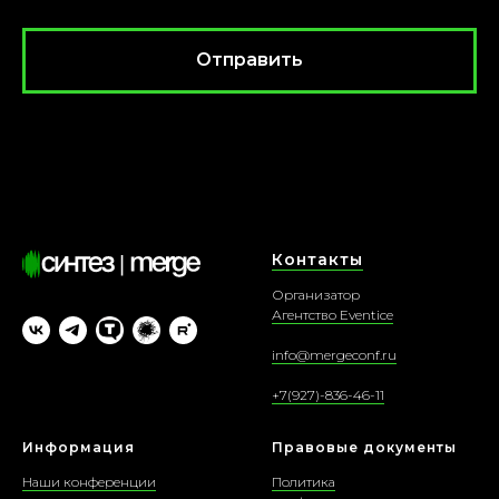
Отправить
Контакты
Организатор
Агентство Eventice
i
nfo@mergeconf.ru
+7(927)-836-46-11
Информация
Правовые документы
Наши конференции
Политика